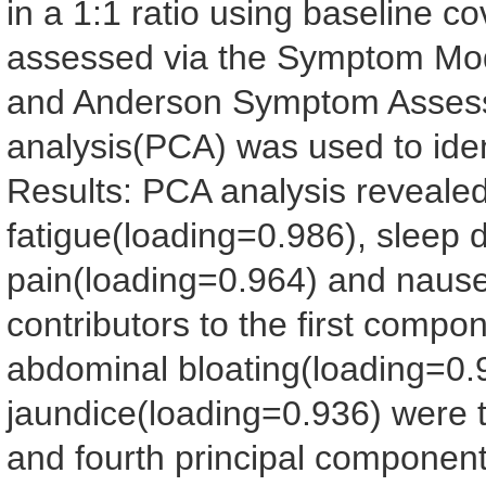
in a 1:1 ratio using baseline 
assessed via the Symptom Modu
and Anderson Symptom Assess
analysis(PCA) was used to iden
Results: PCA analysis revealed
fatigue(loading=0.986), sleep 
pain(loading=0.964) and nause
contributors to the first comp
abdominal bloating(loading=0.
jaundice(loading=0.936) were t
and fourth principal componen