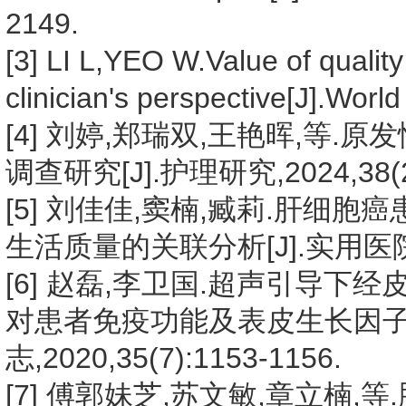
2149.
[3] LI L,YEO W.Value of quality 
clinician's perspective[J].Worl
[4] 刘婷,郑瑞双,王艳晖,等
调查研究[J].护理研究,2024,38(24
[5] 刘佳佳,窦楠,臧莉.肝
生活质量的关联分析[J].实用医院临床杂
[6] 赵磊,李卫国.超声引导
对患者免疫功能及表皮生长因子受
志,2020,35(7):1153-1156.
[7] 傅郭妹芝,苏文敏,章立楠,