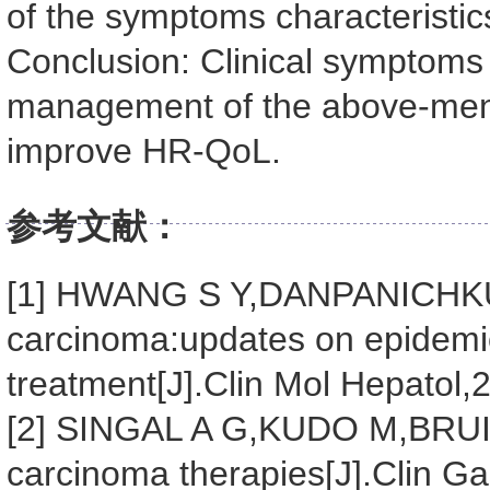
of the symptoms characteristics
Conclusion: Clinical symptoms 
management of the above-ment
improve HR-QoL.
参考文献：
[1] HWANG S Y,DANPANICHKUL
carcinoma:updates on epidemio
treatment[J].Clin Mol Hepatol
[2] SINGAL A G,KUDO M,BRUIX 
carcinoma therapies[J].Clin Ga