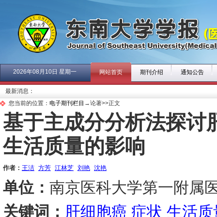
2026年08月10日 星期一
网站首页
期刊介绍
通知公告
最新消息：
您当前的位置：
电子期刊栏目
→论著>>正文
基于主成分分析法探讨
生活质量的影响
作者：
王洁
方芳
江林芝
刘艳
沈艳
单位：
南京医科大学第一附属医院 
关键词：
肝细胞癌
症状
生活质