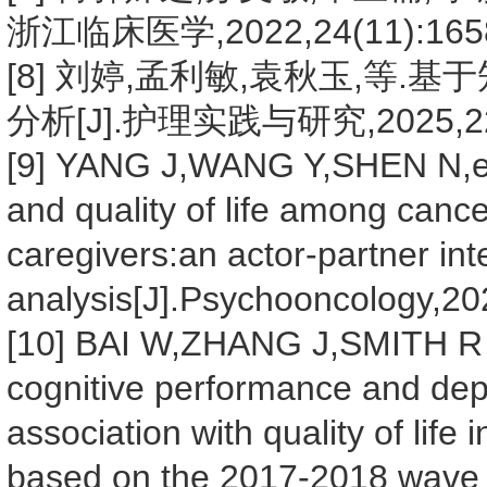
浙江临床医学,2022,24(11):1658
[8] 刘婷,孟利敏,袁秋玉,等
分析[J].护理实践与研究,2025,22(1
[9] YANG J,WANG Y,SHEN N,et a
and quality of life among cance
caregivers:an actor-partner i
analysis[J].Psychooncology,20
[10] BAI W,ZHANG J,SMITH R D,
cognitive performance and dep
association with quality of life
based on the 2017-2018 wave o