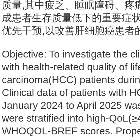
质量,其中疲乏、睡眠障碍、疼
成患者生存质量低下的重要症
优先干预,以改善肝细胞癌患者
Objective: To investigate the c
with health-related quality of l
carcinoma(HCC) patients durin
Clinical data of patients with 
January 2024 to April 2025 was 
were stratified into high-QoL
WHOQOL-BREF scores. Propen