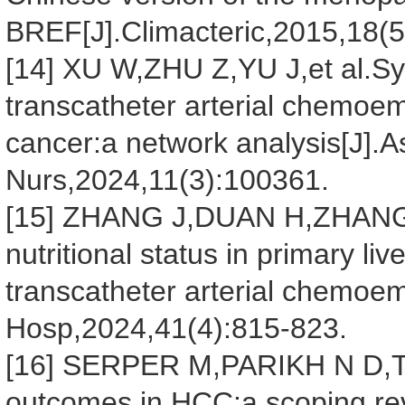
BREF[J].Climacteric,2015,18(5
[14] XU W,ZHU Z,YU J,et al.S
transcatheter arterial chemoemb
cancer:a network analysis[J].A
Nurs,2024,11(3):100361.
[15] ZHANG J,DUAN H,ZHANG J
nutritional status in primary li
transcatheter arterial chemoem
Hosp,2024,41(4):815-823.
[16] SERPER M,PARIKH N D,THI
outcomes in HCC:a scoping rev