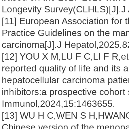
Longevity Survey(CLHLS)[J].J 
[11] European Association for t
Practice Guidelines on the ma
carcinoma[J].J Hepatol,2025,8
[12] YOU X M,LU F C,LI F R,et 
reported quality of life and its
hepatocellular carcinoma pati
inhibitors:a prospective cohort 
Immunol,2024,15:1463655.
[13] WU H C,WEN S H,HWANG J S
Chinese version of the menop